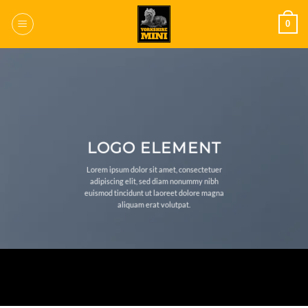
Saltar
0
al
contenido
LOGO ELEMENT
Lorem ipsum dolor sit amet, consectetuer
adipiscing elit, sed diam nonummy nibh
euismod tincidunt ut laoreet dolore magna
aliquam erat volutpat.