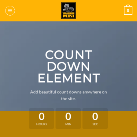
Saltar
0
al
contenido
COUNT
DOWN
ELEMENT
Add beautiful count downs anywhere on
the site.
0
0
0
HOURS
MIN
SEC